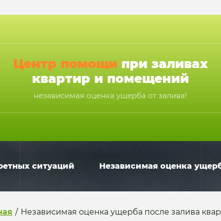
Центр помощи
при заливах
квартир и помещений
независимая оценка ущерба от залива!
ретных ситуаций
Независимая оценка ущерб
ная
/
Независимая оценка ущерба после залива ква