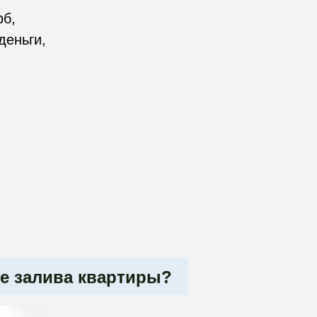
рб,
деньги,
е залива квартиры?