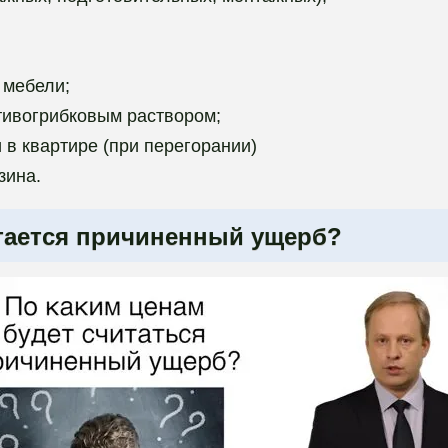
 мебели;
тивогрибковым раствором;
 в квартире (при перегорании)
зина.
итается причиненный ущерб?