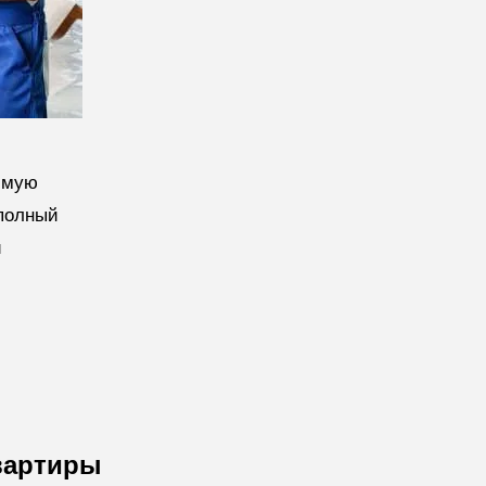
имую
 полный
и
вартиры